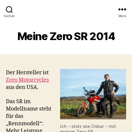
Suchen
Menü
Meine Zero SR 2014
Der Hersteller ist
Zero Motorcycles
aus den USA.
Das SR im
Modellname steht
für das
„Rennmodell“:
Ich – stolz wie Oskar – mit
Mehr Leistung
meiner Zero SR