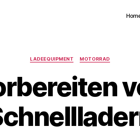
Hom
Kategorien
LADEEQUIPMENT
MOTORRAD
rbereiten 
chnelllade