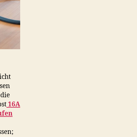
icht
osen
 die
bst
16A
ufen
ssen;