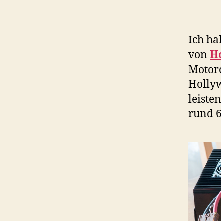
Ich ha
von
Ho
Motorc
Hollyw
leiste
rund 6