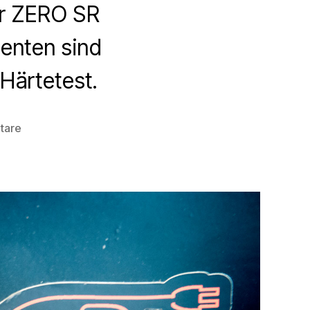
er ZERO SR
enten sind
 Härtetest.
zu
tare
Vorbereiten
von
Schnellladern