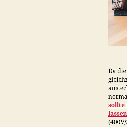
Da die
gleich
anstec
normal
sollte
lassen
(400V/