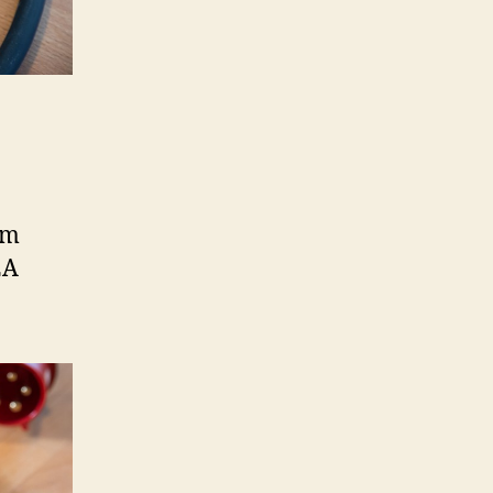
um
2A