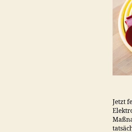
Jetzt 
Elektr
Maßnah
tatsäc