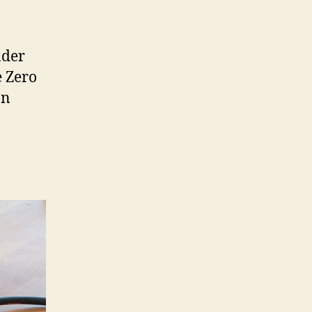
ader
 Zero
on