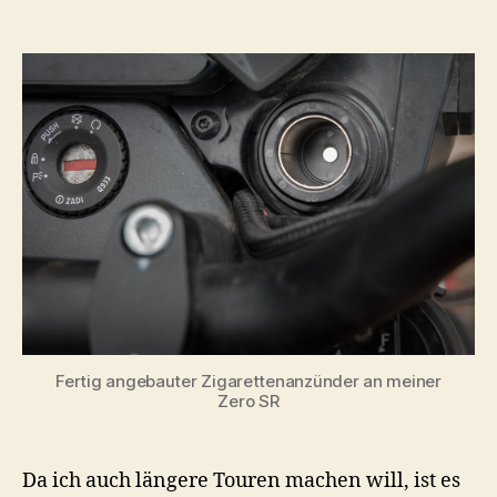
Zero
SR:
50
Euro
sparen
und
Zigarettenanzünder
anbauen
Fertig angebauter Zigarettenanzünder an meiner
Zero SR
Da ich auch längere Touren machen will, ist es