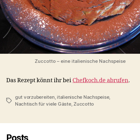
Zuccotto – eine italienische Nachspeise
Das Rezept könnt ihr bei
Chefkoch.de abrufen
.
gut vorzubereiten
,
italienische Nachspeise
,
Schlagwörter
Nachtisch für viele Gäste
,
Zuccotto
Posts